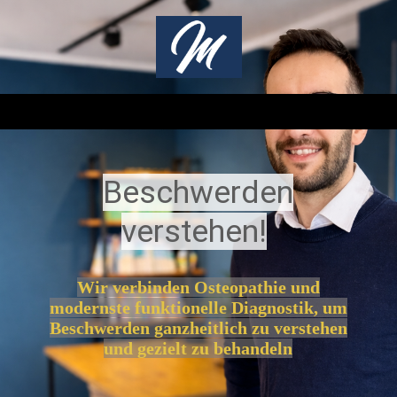
Beschwerden
verstehen!
Wir verbinden Osteopathie und
modernste funktionelle Diagnostik, um
Beschwerden ganzheitlich zu verstehen
und gezielt zu behandeln