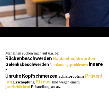
Menschen suchen mich auf u.a. bei
Rückenbeschwerden
Nackenbeschwerden
Innere
Gelenksbeschwerden
Verdauungsproblemen
r
Unruhe
Kopfschmerzen
Prävent
Schlafprobleme
ion
Stress
u
Erschöpfung
nd wegen einem
ganzheitlichem
Behandlungsansatz