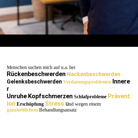
Menschen suchen mich auf u.a. bei
Rückenbeschwerden
Nackenbeschwerden
Innere
Gelenksbeschwerden
Verdauungsproblemen
r
Unruhe
Kopfschmerzen
Prävent
Schlafprobleme
ion
Stress
u
Erschöpfung
nd wegen einem
ganzheitlichem
Behandlungsansatz