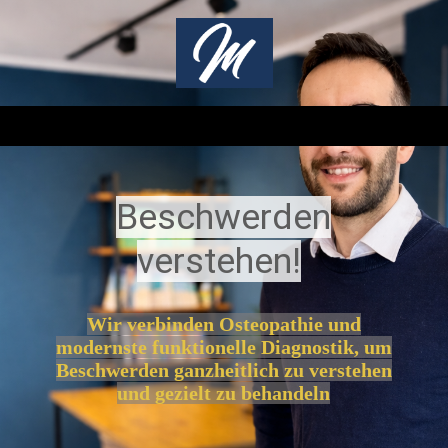
Beschwerden
verstehen!
Wir verbinden Osteopathie und
modernste funktionelle Diagnostik, um
Beschwerden ganzheitlich zu verstehen
und gezielt zu behandeln